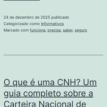
Funciona
o
24 de dezembro de 2025
publicado
Seguro:
Categorizado como
Informativos
Tudo
Marcado com
funciona
,
precisa
,
saber
,
seguro
Que
Você
Precisa
Saber
O que é uma CNH? Um
guia completo sobre a
Carteira Nacional de