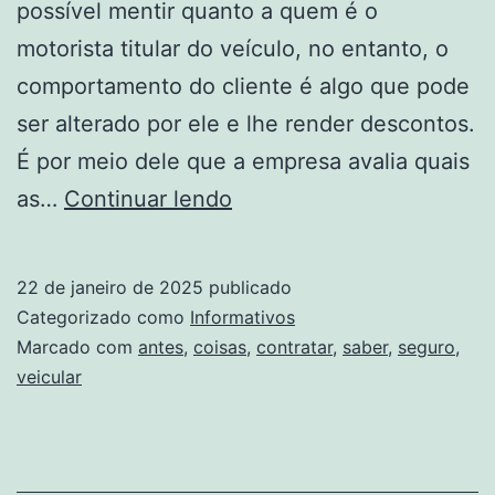
possível mentir quanto a quem é o
motorista titular do veículo, no entanto, o
comportamento do cliente é algo que pode
ser alterado por ele e lhe render descontos.
É por meio dele que a empresa avalia quais
Seguro
as…
Continuar lendo
veicular:
coisas
22 de janeiro de 2025
publicado
que
Categorizado como
Informativos
deve
Marcado com
antes
,
coisas
,
contratar
,
saber
,
seguro
,
veicular
saber
antes
de