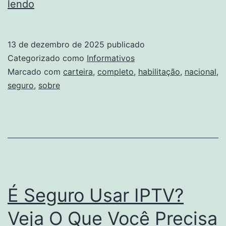
O
lendo
que
é
13 de dezembro de 2025
publicado
uma
Categorizado como
Informativos
CNH?
Marcado com
carteira
,
completo
,
habilitação
,
nacional
,
seguro
,
sobre
Um
guia
completo
sobre
a
Carteira
É Seguro Usar IPTV?
Nacional
de
Veja O Que Você Precisa