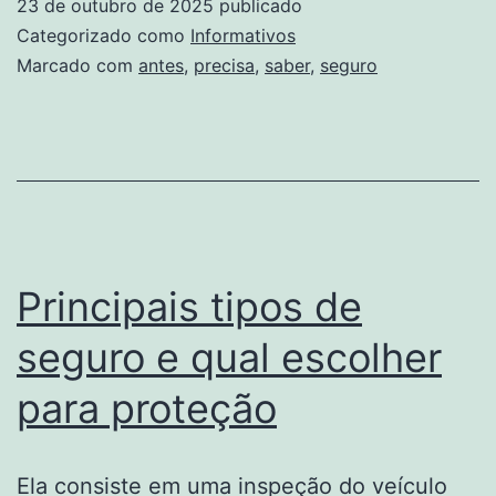
23 de outubro de 2025
publicado
IPTV
Categorizado como
Informativos
Veja
Marcado com
antes
,
precisa
,
saber
,
seguro
O
Que
Você
Preci
Sabe
Ante
Principais tipos de
seguro e qual escolher
para proteção
Ela consiste em uma inspeção do veículo