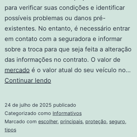
para verificar suas condições e identificar
possíveis problemas ou danos pré-
existentes. No entanto, é necessário entrar
em contato com a seguradora e informar
sobre a troca para que seja feita a alteração
das informações no contrato. O valor de
mercado
é o valor atual do seu veículo no…
Principais
Continuar lendo
tipos
de
24 de julho de 2025
publicado
seguro
Categorizado como
Informativos
e
Marcado com
escolher
,
principais
,
proteção
,
seguro
,
tipos
qual