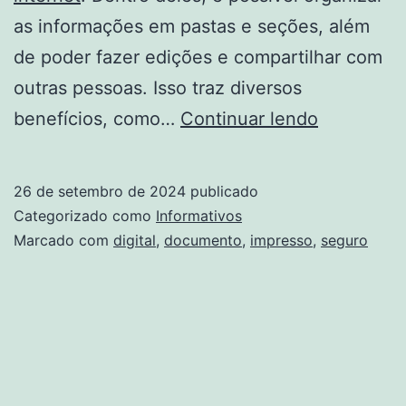
as informações em pastas e seções, além
de poder fazer edições e compartilhar com
outras pessoas. Isso traz diversos
Document
benefícios, como…
Continuar lendo
digital
ou
26 de setembro de 2024
publicado
impresso:
Categorizado como
Informativos
qual
Marcado com
digital
,
documento
,
impresso
,
seguro
é
mais
seguro?