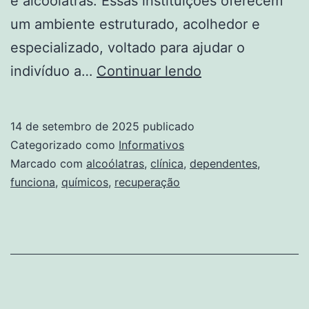
e alcoólatras. Essas instituições oferecem
um ambiente estruturado, acolhedor e
especializado, voltado para ajudar o
Como
indivíduo a…
Continuar lendo
Funciona
Uma
14 de setembro de 2025
publicado
Clínica
Categorizado como
Informativos
De
Marcado com
alcoólatras
,
clínica
,
dependentes
,
funciona
,
químicos
,
recuperação
Recuperação
Para
Dependentes
Químicos
E
Alcoólatras