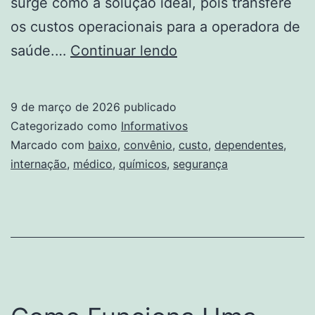
surge como a solução ideal, pois transfere
os custos operacionais para a operadora de
Internação
saúde.…
Continuar lendo
Dependentes
Químicos
9 de março de 2026
publicado
Convênio
Categorizado como
Informativos
Médico:
Marcado com
baixo
,
convênio
,
custo
,
dependentes
,
internação
,
médico
,
químicos
,
segurança
Segurança
e
Baixo
Custo