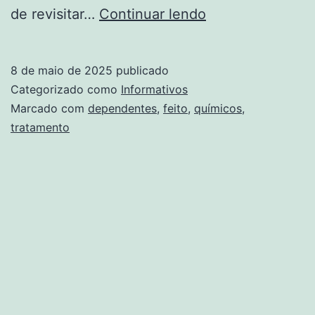
Como
de revisitar…
Continuar lendo
é
feito
8 de maio de 2025
publicado
e
Categorizado como
Informativos
tratamento
Marcado com
dependentes
,
feito
,
químicos
,
tratamento
de
dependentes
químicos?