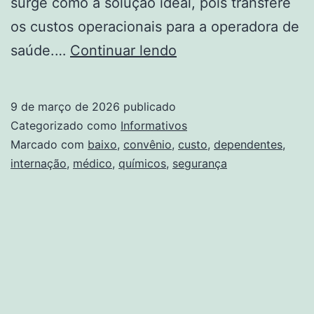
surge como a solução ideal, pois transfere
os custos operacionais para a operadora de
Internação
saúde.…
Continuar lendo
Dependentes
Químicos
9 de março de 2026
publicado
Convênio
Categorizado como
Informativos
Médico:
Marcado com
baixo
,
convênio
,
custo
,
dependentes
,
internação
,
médico
,
químicos
,
segurança
Segurança
e
Baixo
Custo