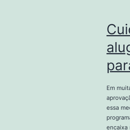
Cui
alu
par
Em muita
aprovaçã
essa me
programa
encaixa 