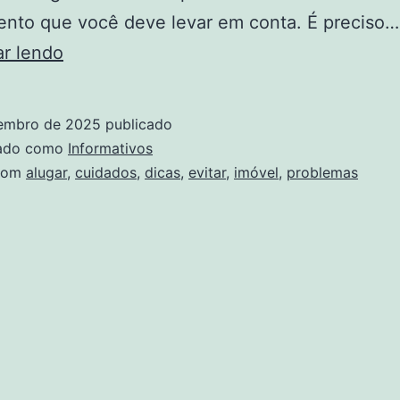
ento que você deve levar em conta. É preciso…
Cuidados
ar lendo
na
hora
embro de 2025
publicado
de
zado como
Informativos
alugar
com
alugar
,
cuidados
,
dicas
,
evitar
,
imóvel
,
problemas
um
imóvel:
9
dicas
para
evitar
problemas