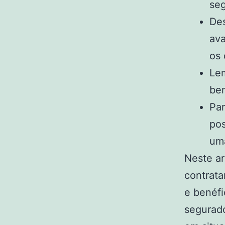
seg
Des
ava
os 
Lem
bem
Par
pos
uma
Neste ar
contrata
e benéfi
segurado