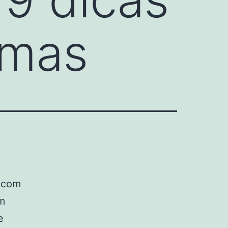
emas
o com
m
e