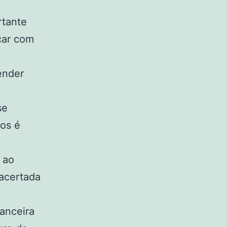
rtante
rcar com
ender
se
dos é
 ao
 acertada
anceira