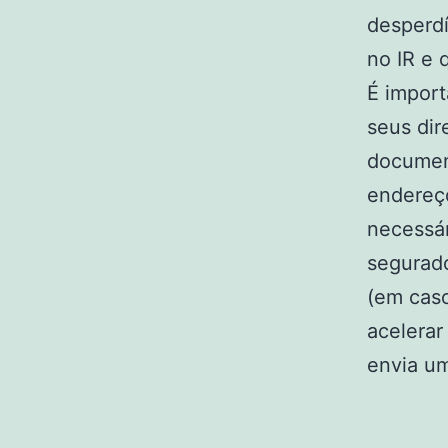
desperdí
no IR e 
É import
seus dir
documen
endereço
necessá
segurad
(em caso
acelerar
envia um