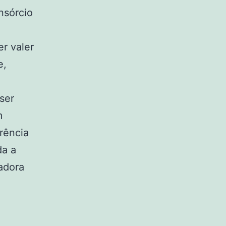
nsórcio
r valer
e,
ser
m
rência
da a
adora