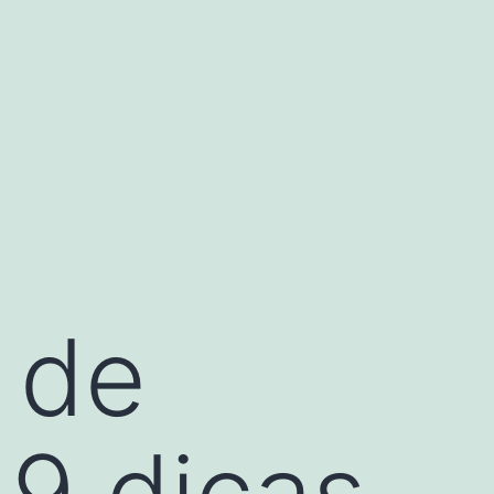
 de
 9 dicas