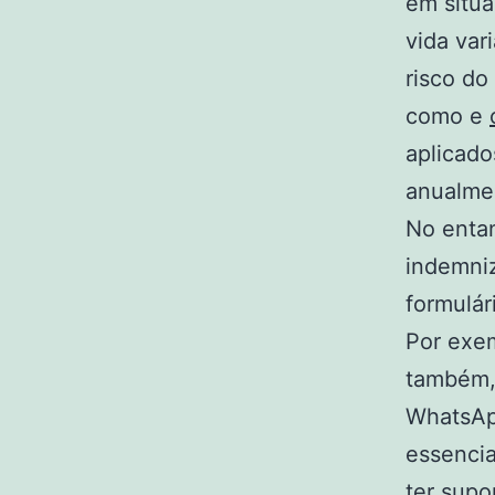
em situa
vida var
risco do
como e
aplicado
anualmen
No entan
indemni
formulár
Por exem
também, 
WhatsApp
essencia
ter supo