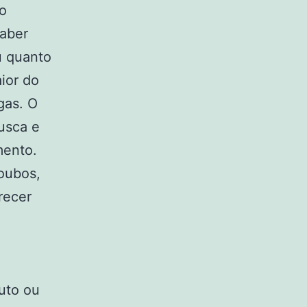
do
saber
u quanto
ior do
gas. O
usca e
mento.
oubos,
recer
uto ou