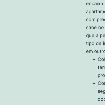
encaixa 
apartame
com prec
cabe no
que a pe
tipo de 
em outro
Cob
tem
pro
Com
seg
doc