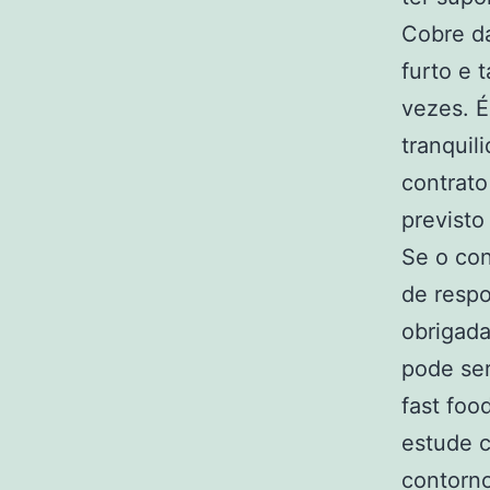
Cobre da
furto e 
vezes. É
tranquil
contrato
previsto
Se o con
de respo
obrigada
pode se
fast foo
estude c
contorno