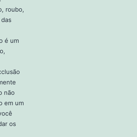
, roubo,
 das
ro é um
o,
xclusão
amente
o não
bo em um
 você
dar os