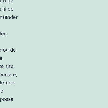
uro de
rfil de
entender
dos
o ou de
e
e site.
posta e,
lefone,
ão
 possa
.