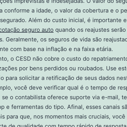
ções imprevistas e indesejadas. O valor do seg
ia conforme a idade, o valor da cobertura e o pe
 segurado. Além do custo inicial, é importante 
cotação seguro auto
quando os reajustes serão
s. Geralmente, os seguros de vida são reajusta
te com base na inflação e na faixa etária.
to, o CESD não cobre o custo do repatriament
zações por bens perdidos ou roubados. Use est
io para solicitar a retificação de seus dados nest
plo, você deve verificar qual é o tempo de res
se o contabilista oferece suporte via e-mail, te
 e ferramentas do tipo. Afinal, esses canais s
is para que, nos momentos mais cruciais, você
rte de qualidade com tempo rápido de resposta