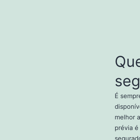
Que
seg
É sempr
disponív
melhor a
prévia é
segurado