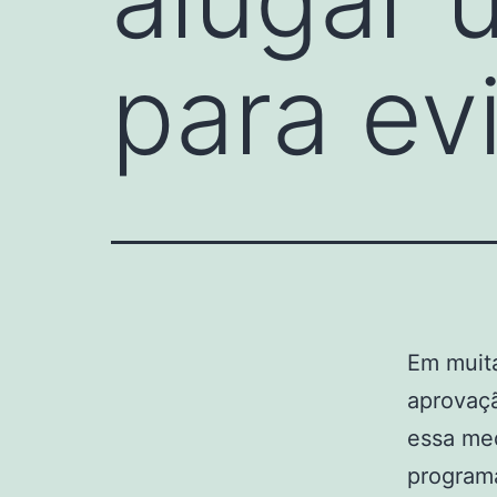
para ev
Em muita
aprovaçã
essa me
programa