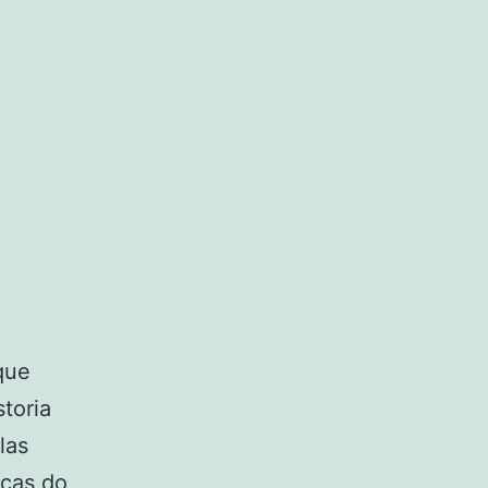
que
toria
las
icas do