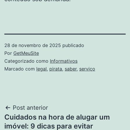
28 de novembro de 2025
publicado
Por
GetMeuSite
Categorizado como
Informativos
Marcado com
legal
,
pirata
,
saber
,
serviço
Navegação
Post anterior
Cuidados na hora de alugar um
de
imóvel: 9 dicas para evitar