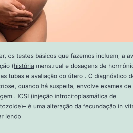
r, os testes básicos que fazemos incluem, a av
ção (
história
menstrual e dosagens de hormônio
as tubas e avaliação do útero . O diagnóstico d
riose, quando há suspeita, envolve exames de
gem . ICSI (injeção introcitoplasmática de
ozoide)– é uma alteração da fecundação in vi
Principais
ar lendo
Causas