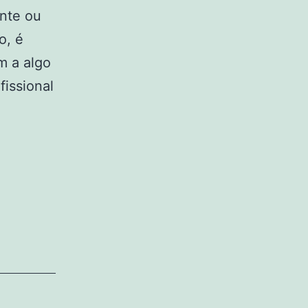
ente ou
o, é
m a algo
issional