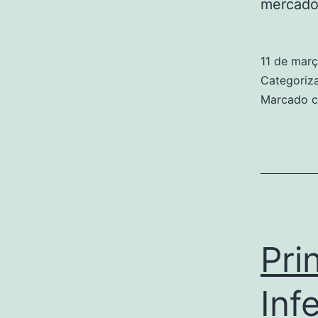
mercado
11 de mar
Categori
Marcado 
Pri
Inf