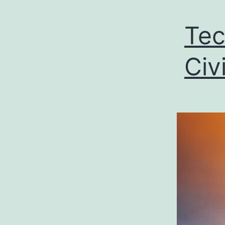
Tec
Civi