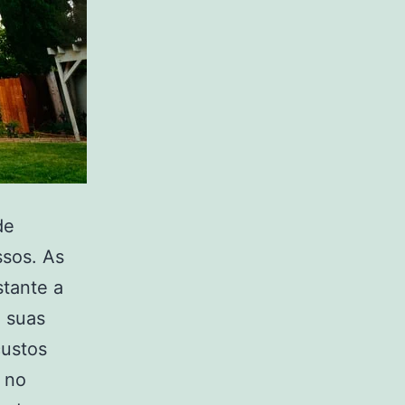
de
ssos. As
tante a
 suas
custos
 no