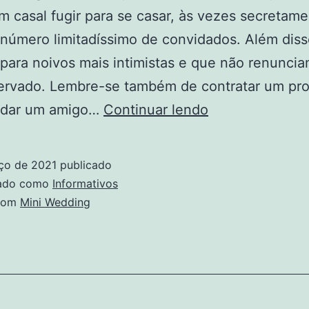
m casal fugir para se casar, às vezes secretam
úmero limitadíssimo de convidados. Além diss
 para noivos mais intimistas e que não renuncia
rvado. Lembre-se também de contratar um prof
Fotos
idar um amigo…
Continuar lendo
em
Mini
ço de 2021
publicado
Wedding
zado como
Informativos
com
Mini Wedding