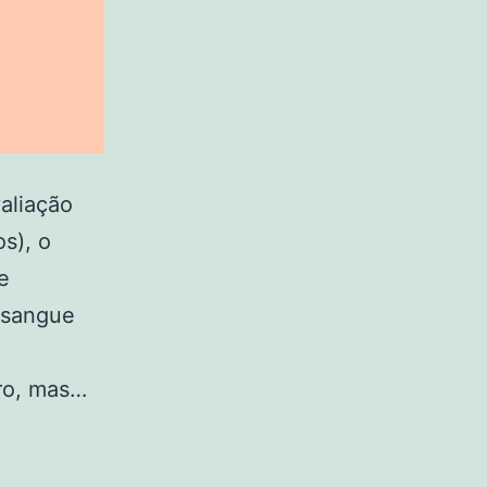
aliação
s), o
e
 sangue
tro, mas…