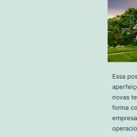
Essa pos
aperfeiç
novas te
forma c
empresas
operacio