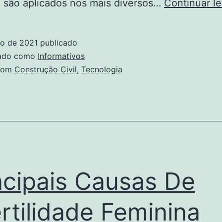
 são aplicados nos mais diversos…
Continuar l
ço de 2021
publicado
zado como
Informativos
com
Construção Civil
,
Tecnologia
ncipais Causas De
ertilidade Feminina