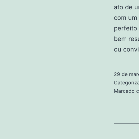
ato de u
com um n
perfeito
bem rese
ou conv
29 de mar
Categori
Marcado 