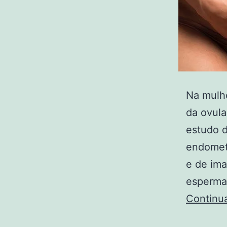
Na mulhe
da ovula
estudo d
endomet
e de ima
espermat
Continu