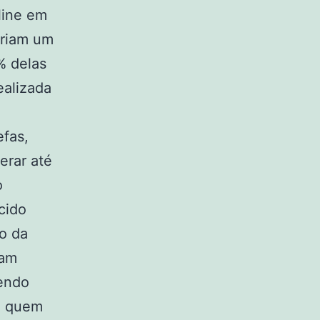
line em
ariam um
% delas
ealizada
efas,
erar até
o
cido
o da
iam
cendo
e quem