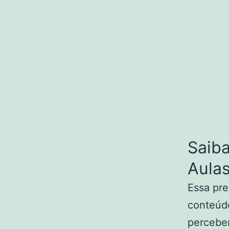
Saiba
Aula
Essa pre
conteúd
perceber