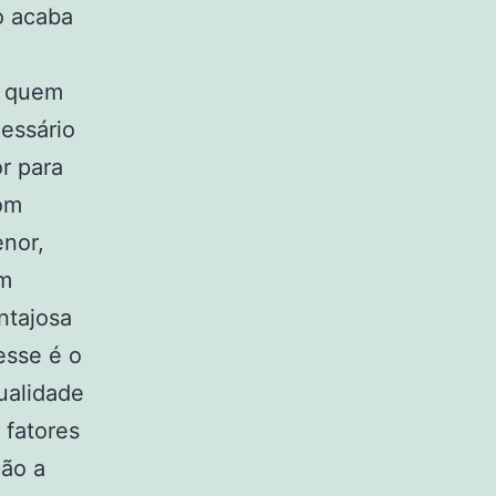
o acaba
e quem
cessário
r para
om
enor,
om
ntajosa
esse é o
ualidade
 fatores
ão a