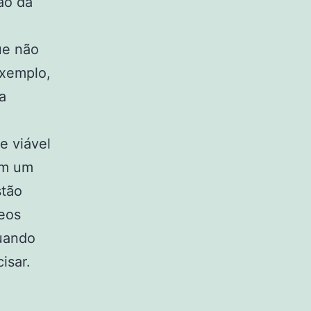
ão da
ue não
exemplo,
a
e viável
em um
stão
deos
quando
isar.