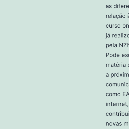
as difer
relação 
curso o
já reali
pela NZN
Pode esc
matéria 
a próxim
comunica
como EA
internet
contribu
novas m