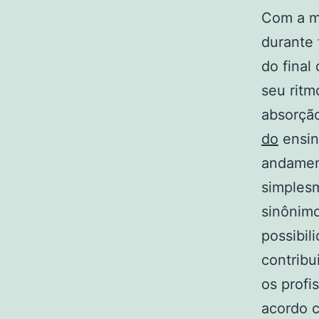
Com a mo
durante
do final
seu ritm
absorçã
do
ensino
andamen
simplesm
sinônimo
possibil
contribu
os profi
acordo 