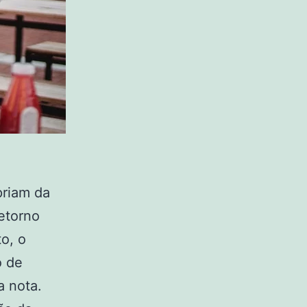
priam da
etorno
o, o
o de
a nota.