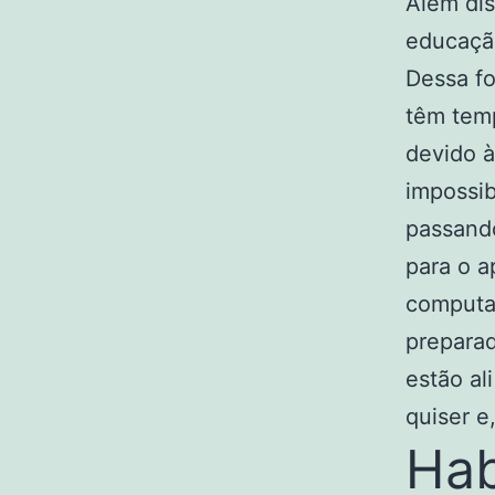
Além dis
educação
Dessa fo
têm temp
devido à
impossib
passando
para o a
computa
preparad
estão al
quiser e
Hab