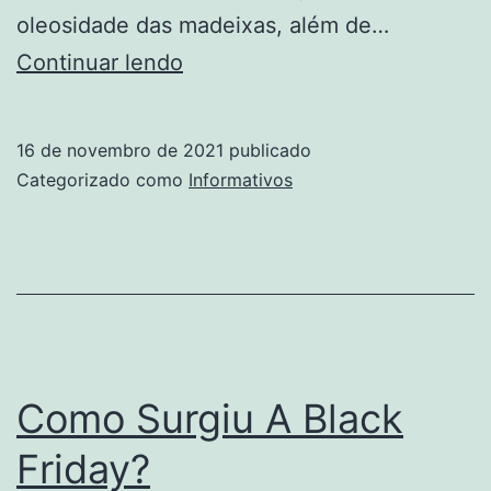
oleosidade das madeixas, além de…
Cuidar
Continuar lendo
Do
Seu
16 de novembro de 2021
publicado
Cabelo
Categorizado como
Informativos
No
Dia
A
Dia
Como Surgiu A Black
Friday?