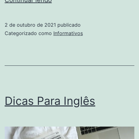
Continuar lendo
funciona
o
2 de outubro de 2021
publicado
Whatsapp
Categorizado como
Informativos
GB?
Dicas Para Inglês