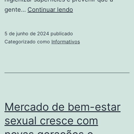
Desinfetante:
gente…
Continuar lendo
guia
completo
5 de junho de 2024
publicado
para
Categorizado como
Informativos
usar
na
sua
casa
Mercado de bem-estar
sexual cresce com