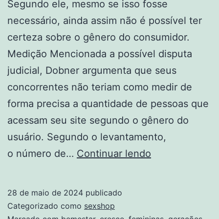
Segundo ele, mesmo se isso fosse
necessário, ainda assim não é possível ter
certeza sobre o gênero do consumidor.
Medição Mencionada a possível disputa
judicial, Dobner argumenta que seus
concorrentes não teriam como medir de
forma precisa a quantidade de pessoas que
acessam seu site segundo o gênero do
usuário. Segundo o levantamento,
Mercado
o número de…
Continuar lendo
de
bem-
28 de maio de 2024
publicado
estar
Categorizado como
sexshop
Marcado com
bemestar
,
cresce
,
femininas
,
gerações
,