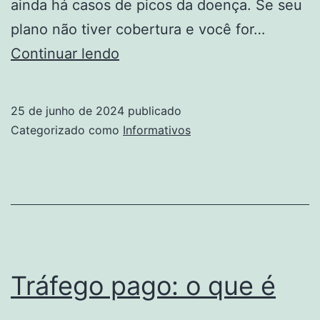
ainda há casos de picos da doença. Se seu
plano não tiver cobertura e você for…
Motivos
Continuar lendo
que
mostram
25 de junho de 2024
publicado
como
Categorizado como
Informativos
é
importante
ter
um
seguro
de
Tráfego pago: o que é
carro