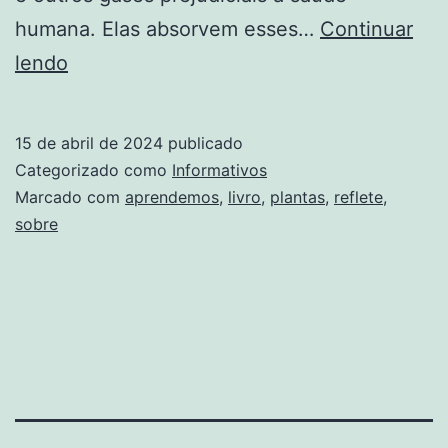
humana. Elas absorvem esses…
Continuar
Livro
lendo
reflete
sobre
15 de abril de 2024
publicado
o
Categorizado como
Informativos
que
Marcado com
aprendemos
,
livro
,
plantas
,
reflete
,
sobre
aprendemos
com
as
plantas