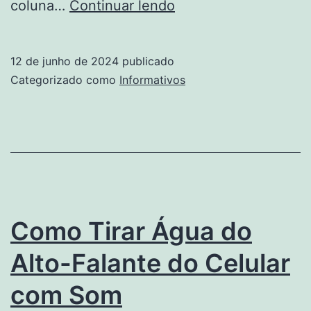
Complicações
coluna…
Continuar lendo
em
cirurgia
12 de junho de 2024
publicado
plástica:
Categorizado como
Informativos
O
que
é
preciso
saber?
Como Tirar Água do
Alto-Falante do Celular
com Som