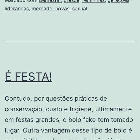
sexual
lideranças
,
mercado
,
novas
,
sexual
cresce
com
novas
gerações
e
lideranças
É FESTA!
femininas
Contudo, por questões práticas de
conservação, custo e higiene, ultimamente
em festas grandes, o bolo fake tem tomado
lugar. Outra vantagem desse tipo de bolo é