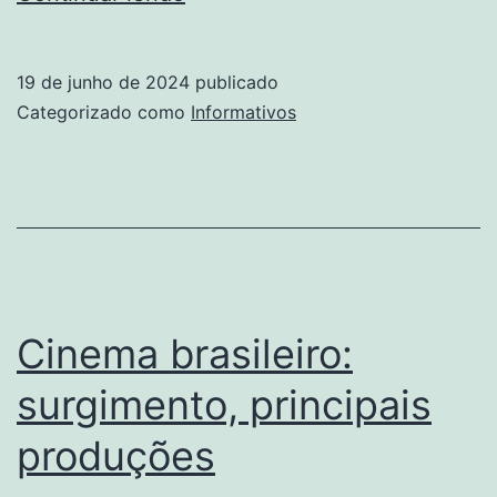
para
festa
19 de junho de 2024
publicado
infantil!
Categorizado como
Informativos
Cinema brasileiro:
surgimento, principais
produções