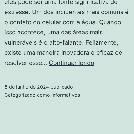
eles pode ser uma fonte significativa de
estresse. Um dos incidentes mais comuns é
o contato do celular com a água. Quando
isso acontece, uma das áreas mais
vulneráveis é o alto-falante. Felizmente,
existe uma maneira inovadora e eficaz de
Como
resolver esse…
Continuar lendo
Tirar
Água
6 de junho de 2024
publicado
do
Categorizado como
Informativos
Alto-
Falante
do
Celular