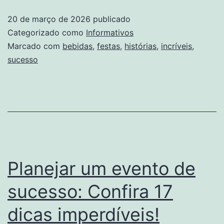
Sucesso
20 de março de 2026
publicado
com
Categorizado como
Informativos
Bebidas
Marcado com
bebidas
,
festas
,
histórias
,
incríveis
,
sucesso
Incríveis
em
Festas
Planejar um evento de
sucesso: Confira 17
dicas imperdíveis!