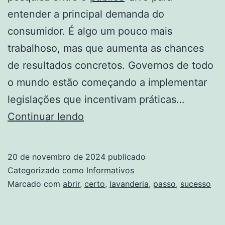
entender a principal demanda do
consumidor. É algo um pouco mais
trabalhoso, mas que aumenta as chances
de resultados concretos. Governos de todo
o mundo estão começando a implementar
legislações que incentivam práticas…
Sucesso
Continuar lendo
certo:
passo
20 de novembro de 2024
publicado
a
Categorizado como
Informativos
passo
Marcado com
abrir
,
certo
,
lavanderia
,
passo
,
sucesso
para
abrir