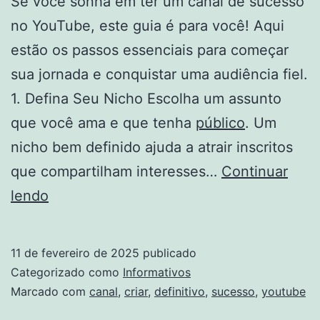
Se você sonha em ter um canal de sucesso
no YouTube, este guia é para você! Aqui
estão os passos essenciais para começar
sua jornada e conquistar uma audiência fiel.
1. Defina Seu Nicho Escolha um assunto
que você ama e que tenha
público
. Um
nicho bem definido ajuda a atrair inscritos
que compartilham interesses…
Continuar
Guia
lendo
Definitivo:
Como
11 de fevereiro de 2025
publicado
Criar
Categorizado como
Informativos
Um
Marcado com
canal
,
criar
,
definitivo
,
sucesso
,
youtube
Canal