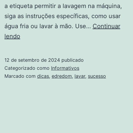
a etiqueta permitir a lavagem na máquina,
siga as instruções específicas, como usar
água fria ou lavar à mão. Use…
Continuar
Como
lendo
lavar
edredom
12 de setembro de 2024
publicado
em
Categorizado como
Informativos
casa
Marcado com
dicas
,
edredom
,
lavar
,
sucesso
com
sucesso:
10
dicas