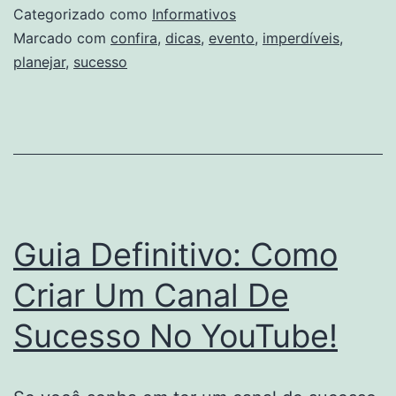
de
Categorizado como
Informativos
sucesso:
Marcado com
confira
,
dicas
,
evento
,
imperdíveis
,
planejar
,
sucesso
Confira
17
dicas
imperdíveis!
Guia Definitivo: Como
Criar Um Canal De
Sucesso No YouTube!