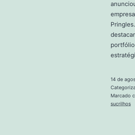
anunciou
empresa
Pringles
destacan
portfóli
estraté
14 de ago
Categori
Marcado 
sucrilhos