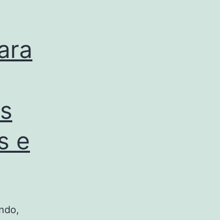
ara
as
s e
ndo,