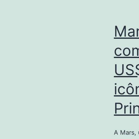
Mar
com
US$
icô
Pri
A Mars,