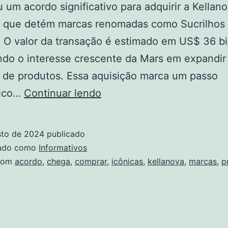
 um acordo significativo para adquirir a Kellano
 que detém marcas renomadas como Sucrilhos
. O valor da transação é estimado em US$ 36 bi
do o interesse crescente da Mars em expandir
o de produtos. Essa aquisição marca um passo
Mars
gico…
Continuar lendo
chega
a
sto de 2024
publicado
acordo
zado como
Informativos
para
com
acordo
,
chega
,
comprar
,
icônicas
,
kellanova
,
marcas
,
p
comprar
Kellanova
por