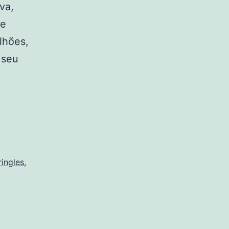
va,
 e
lhões,
 seu
ringles
,