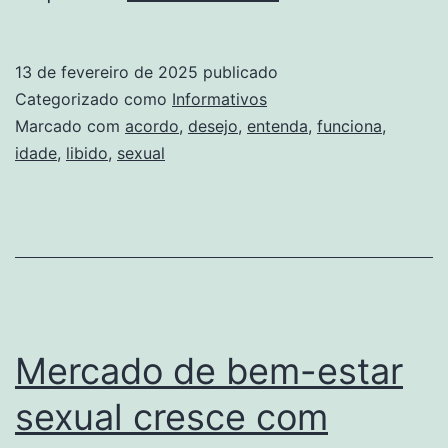
entenda
como
13 de fevereiro de 2025
publicado
o
Categorizado como
Informativos
desejo
Marcado com
acordo
,
desejo
,
entenda
,
funciona
,
idade
,
libido
,
sexual
sexual
funciona
de
acordo
com
a
Mercado de bem-estar
idade
sexual cresce com