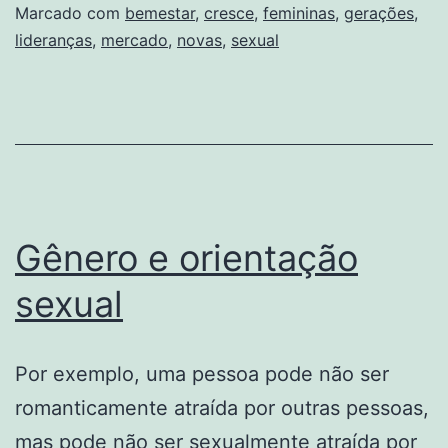
sexual
Marcado com
bemestar
,
cresce
,
femininas
,
gerações
,
lideranças
,
mercado
,
novas
,
sexual
cresce
com
novas
gerações
e
lideranças
Gênero e orientação
femininas
sexual
Por exemplo, uma pessoa pode não ser
romanticamente atraída por outras pessoas,
mas pode não ser sexualmente atraída por