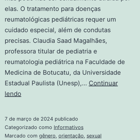
elas. O tratamento para doenças
reumatológicas pediátricas requer um
cuidado especial, além de condutas
precisas. Claudia Saad Magalhães,
professora titular de pediatria e
reumatologia pediátrica na Faculdade de
Medicina de Botucatu, da Universidade
Estadual Paulista (Unesp),…
Continuar
Gênero
lendo
e
orientação
7 de março de 2024
publicado
sexual
Categorizado como
Informativos
Marcado com
gênero
,
orientação
,
sexual