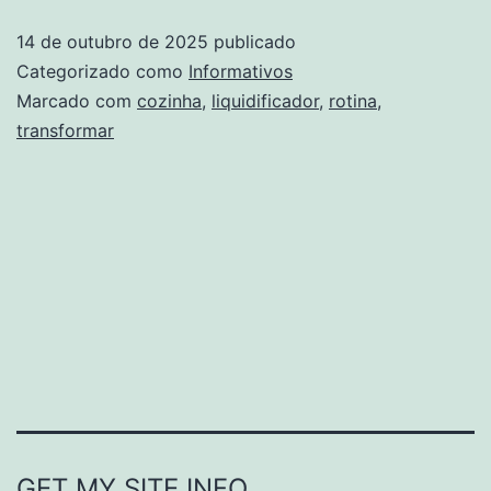
L
14 de outubro de 2025
publicado
P
Categorizado como
Informativos
T
Marcado com
cozinha
,
liquidificador
,
rotina
,
transformar
S
R
N
C
GET MY SITE INFO