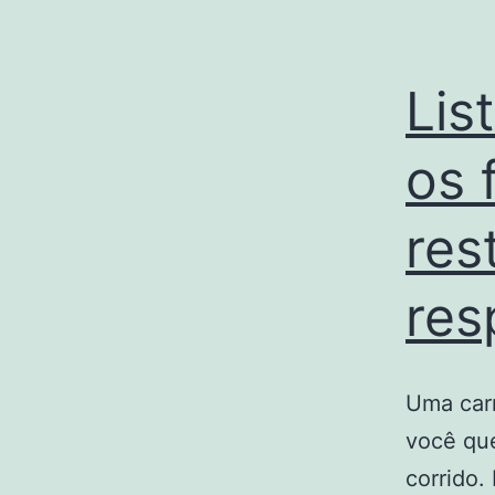
Lis
os 
res
res
Uma carr
você qu
corrido.