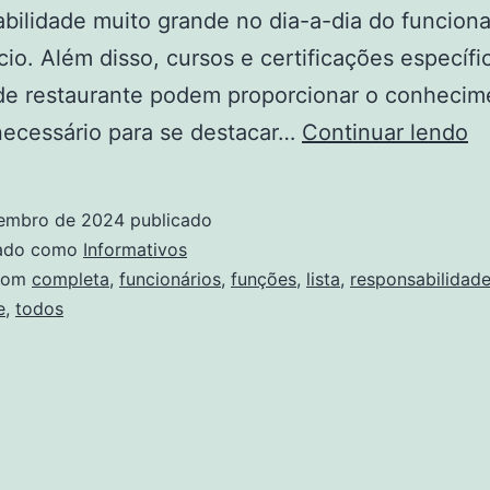
bilidade muito grande no dia-a-dia do funcio
io. Além disso, cursos e certificações específ
 de restaurante podem proporcionar o conhecim
Li
necessário para se destacar…
Continuar lendo
c
d
embro de 2024
publicado
t
zado como
Informativos
o
com
completa
,
funcionários
,
funções
,
lista
,
responsabilidad
e
,
todos
fu
d
re
f
+