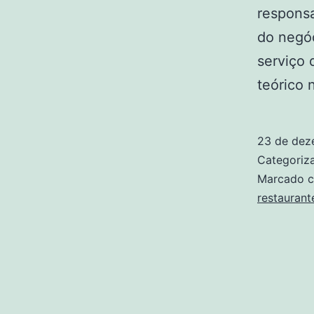
responsa
do negóc
serviço
teórico 
23 de dez
Categori
Marcado 
restaurant