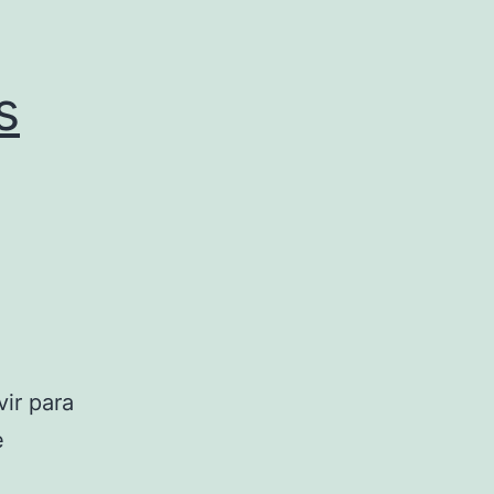
s
ir para
e