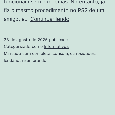
funcionam sem problemas. No entanto, já
fiz o mesmo procedimento no PS2 de um
PS2
amigo, e…
Continuar lendo
completa
25
23 de agosto de 2025
publicado
anos:
Categorizado como
Informativos
relembrando
Marcado com
completa
,
console
,
curiosidades
,
lendário
,
relembrando
o
lendário
console
e
suas
curiosidades