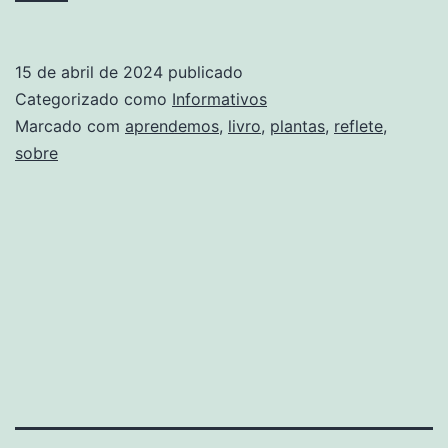
reflete
sobre
15 de abril de 2024
publicado
o
Categorizado como
Informativos
que
Marcado com
aprendemos
,
livro
,
plantas
,
reflete
,
sobre
aprendemos
com
as
plantas