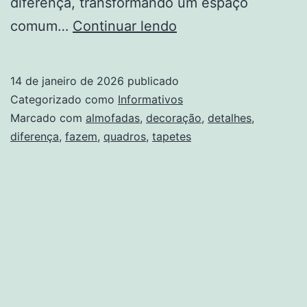
diferença, transformando um espaço
Detalhes
comum…
Continuar lendo
que
fazem
14 de janeiro de 2026
publicado
diferença
Categorizado como
Informativos
na
Marcado com
almofadas
,
decoração
,
detalhes
,
diferença
,
fazem
,
quadros
,
tapetes
decoração:
quadros,
almofadas
e
tapetes