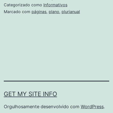
que
Categorizado como
Informativos
é
Marcado com
páginas
,
plano
,
plurianual
o
Plano
Pluria
PPA
GET MY SITE INFO
Orgulhosamente desenvolvido com
WordPress
.