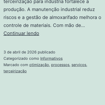
terceirização para indústria fortalece a
produção. A manutenção industrial reduz
riscos e a gestão de almoxarifado melhora o
controle de materiais. Com mão de…
Otimização
Continuar lendo
De
Processos
3 de abril de 2026
publicado
Com
Categorizado como
Informativos
Terceirização
Marcado com
otimização
,
processos
,
serviços
,
terceirização
De
Serviços