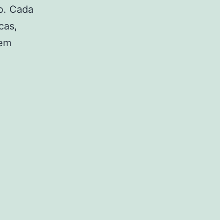
o. Cada
cas,
cem