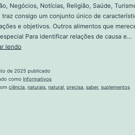
o, Negócios, Notícias, Religião, Saúde, Turism
 traz consigo um conjunto único de característi
ações e objetivos. Outros alimentos que mere
especial Para identificar relações de causa e…
A
ar lendo
Ciência
por
sto de 2025
publicado
Trás
zado como
Informativos
dos
com
ciência
,
naturais
,
natural
,
precisa
,
saber
,
suplementos
Suplementos
Naturais:
O
Que