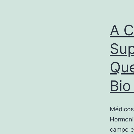
A C
Sup
Que
Bio
Médicos
Hormoniz
campo em