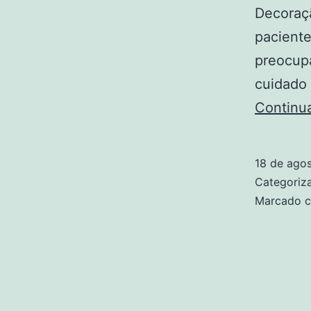
Decoraçã
paciente
preocup
cuidado 
Continu
18 de ago
Categori
Marcado 