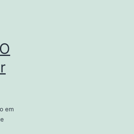
 O
r
to em
te