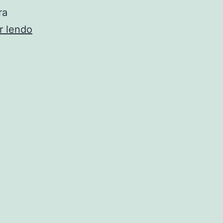
ra
Estruturas
r lendo
metálicas:
funcionamento,
aplicações
e
dicas