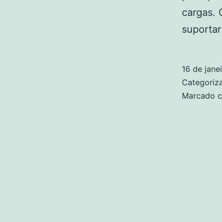
cargas. 
suporta
16 de jane
Categori
Marcado 