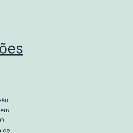
ções
 são
ecem
 O
o de