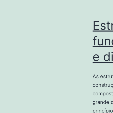
Est
fun
e d
As estru
construç
composta
grande d
princípi