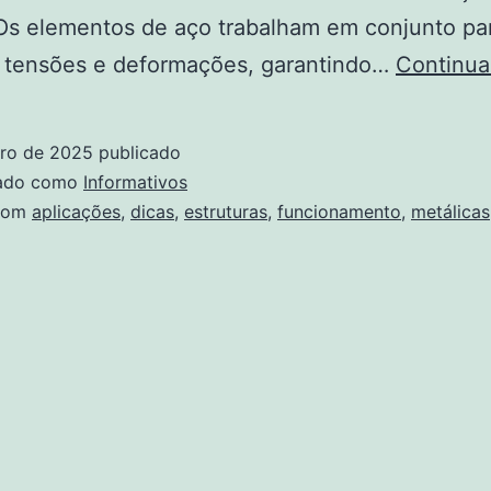
Os elementos de aço trabalham em conjunto pa
r tensões e deformações, garantindo…
Continua
iro de 2025
publicado
zado como
Informativos
com
aplicações
,
dicas
,
estruturas
,
funcionamento
,
metálicas