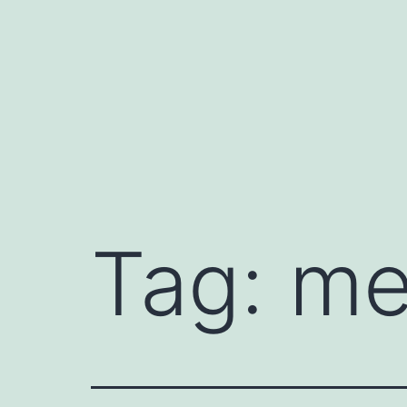
Pular
para
o
conteúdo
Tag:
me