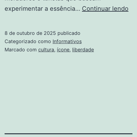
A
experimentar a essência…
Continuar lendo
Zo
Su
8 de outubro de 2025
publicado
Co
Categorizado como
Informativos
Íc
Marcado com
cultura
,
ícone
,
liberdade
De
Cul
Ar
E
Li