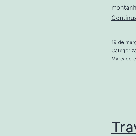
montanha
Continu
19 de mar
Categori
Marcado 
Tra