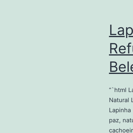
Lap
Ref
Bel
“`html L
Natural 
Lapinha 
paz, na
cachoeir