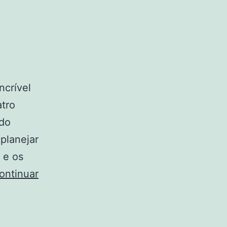
ncrível
atro
 do
planejar
 e os
ontinuar