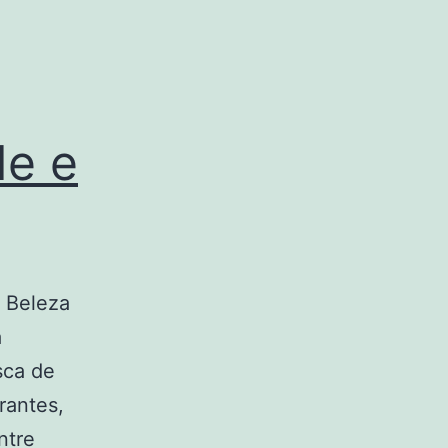
de e
e Beleza
a
sca de
rantes,
ntre