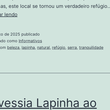
s, este local se tornou um verdadeiro refúgio
Lapinha
ar lendo
da
Serra:
ço de 2025
publicado
Um
zado como
Informativos
Refúgio
com
beleza
,
lapinha
,
natural
,
refúgio
,
serra
,
tranquilidade
de
Tranquilidade
e
Beleza
Natural
vessia Lapinha ao