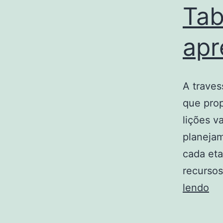
Tab
apr
A traves
que prop
lições v
planejam
cada eta
recursos
Tr
lendo
La
ao