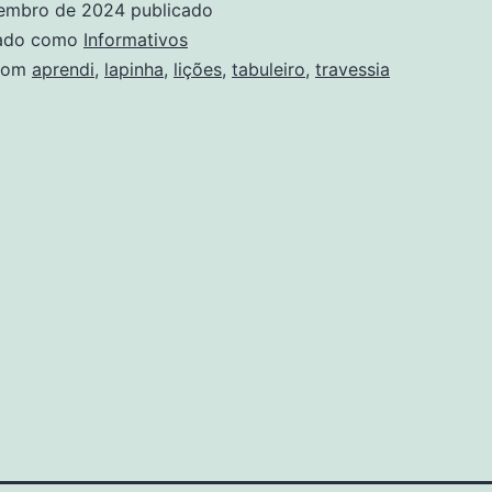
embro de 2024
publicado
uleiro:
zado como
Informativos
com
aprendi
,
lapinha
,
lições
,
tabuleiro
,
travessia
ões
e
rendi