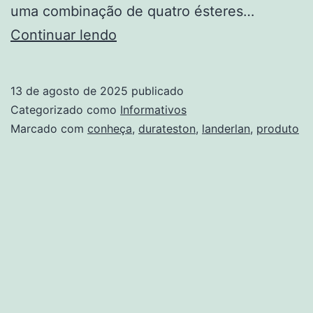
uma combinação de quatro ésteres…
Durateston
Continuar lendo
Landerlan
conheça
13 de agosto de 2025
publicado
o
Categorizado como
Informativos
produto
Marcado com
conheça
,
durateston
,
landerlan
,
produto