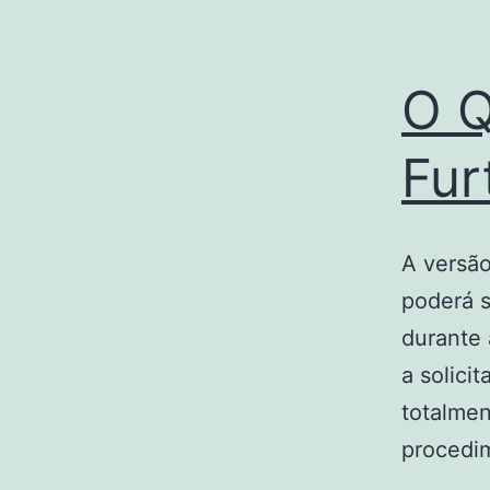
O Q
Fur
A versão
poderá s
durante 
a solici
totalmen
procedi