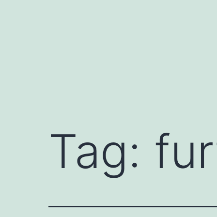
Pular
para
o
conteúdo
Tag:
fur