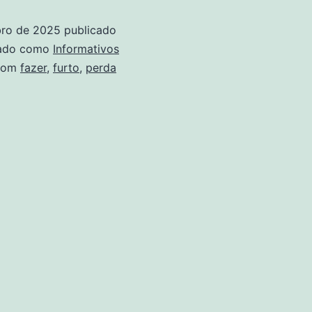
bro de 2025
publicado
zado como
Informativos
com
fazer
,
furto
,
perda