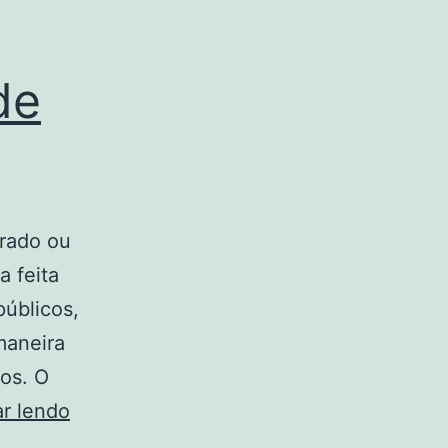
de
trado ou
a feita
públicos,
maneira
ros. O
O
r lendo
Que