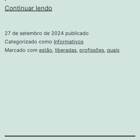
Quem
Continuar lendo
pode
ser
27 de setembro de 2024
publicado
MEI?
Categorizado como
Informativos
Quais
Marcado com
estão
,
liberadas
,
profissões
,
quais
profissões
estão
liberadas?