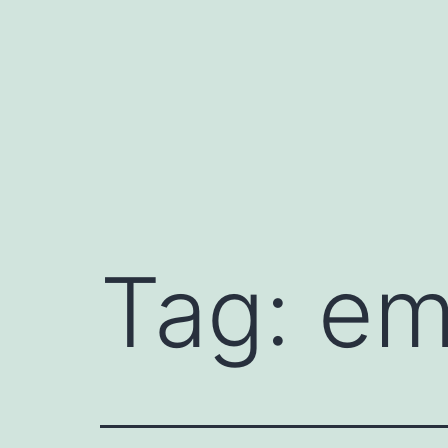
Pular
para
o
conteúdo
Tag:
em