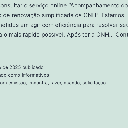
consultar o serviço online “Acompanhamento do
 de renovação simplificada da CNH”. Estamos
tidos em agir com eficiência para resolver se
 o mais rápido possível. Após ter a CNH…
Cont
e
er
ho de 2025
publicado
ando
zado como
Informativos
com
emissão
,
encontra
,
fazer
,
quando
,
solicitação
icitação
NH
o