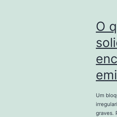
O q
sol
enc
emi
Um bloqu
irregula
graves. 