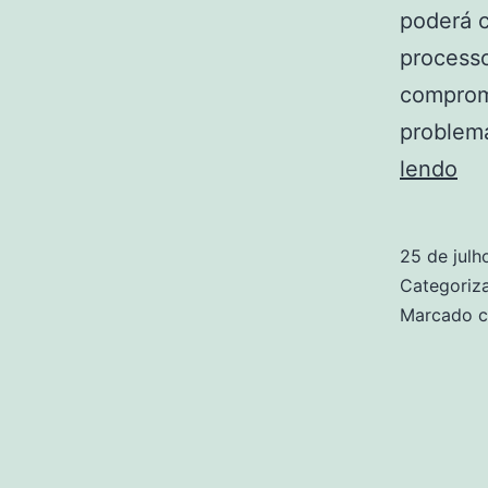
poderá 
processo
comprome
problema
O
lendo
qu
faz
25 de jul
qu
Categori
a
Marcado 
sol
da
C
nã