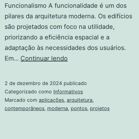
Funcionalismo A funcionalidade é um dos
pilares da arquitetura moderna. Os edifícios
são projetados com foco na utilidade,
priorizando a eficiência espacial e a
adaptação às necessidades dos usuários.
Os
Em…
Continuar lendo
5
pontos
2 de dezembro de 2024
publicado
da
Categorizado como
Informativos
arquitetura
Marcado com
aplicações
,
arquitetura
,
contemporâneos
,
moderna
,
pontos
,
projetos
moderna
e
suas