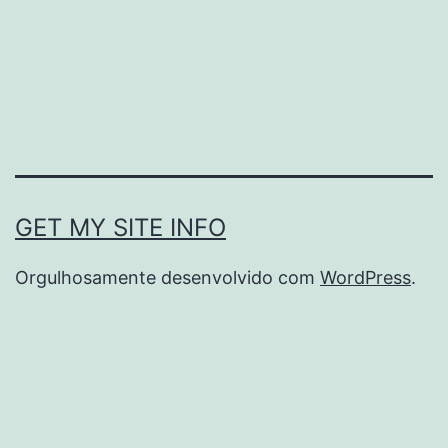
aplicações
em
projetos
contemporâneos
GET MY SITE INFO
Orgulhosamente desenvolvido com
WordPress
.