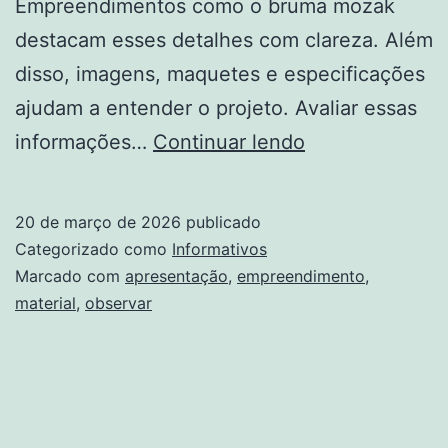
Empreendimentos como o bruma mozak
destacam esses detalhes com clareza. Além
disso, imagens, maquetes e especificações
ajudam a entender o projeto. Avaliar essas
O
informações…
Continuar lendo
Que
Observar
20 de março de 2026
publicado
No
Categorizado como
Informativos
Material
Marcado com
apresentação
,
empreendimento
,
material
,
observar
De
Apresentação
De
Um
Empreendimen