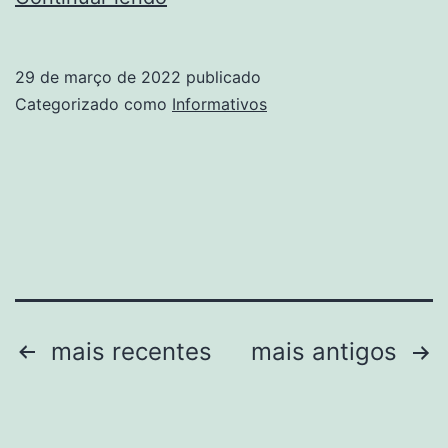
O
Que
29 de março de 2022
publicado
é?
Categorizado como
Informativos
Paginação
mais recentes
mais antigos
de
posts