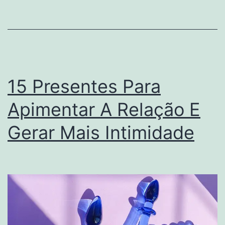
O
N
D
P
Es
15 Presentes Para
E
Apimentar A Relação E
J
Gerar Mais Intimidade