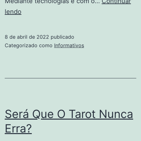
Mediante tecnologias e com o…
Continuar
O
lendo
Que
É
8 de abril de 2022
publicado
Indústria
Categorizado como
Informativos
De
Bens
Intermediários
Para
A
Metalurgia?
Será Que O Tarot Nunca
Erra?