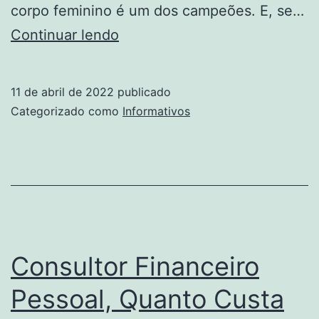
corpo feminino é um dos campeões. E, se…
15
Continuar lendo
Presentes
Para
11 de abril de 2022
publicado
Apimentar
Categorizado como
Informativos
A
Relação
E
Gerar
Mais
Intimidade
Consultor Financeiro
Pessoal, Quanto Custa