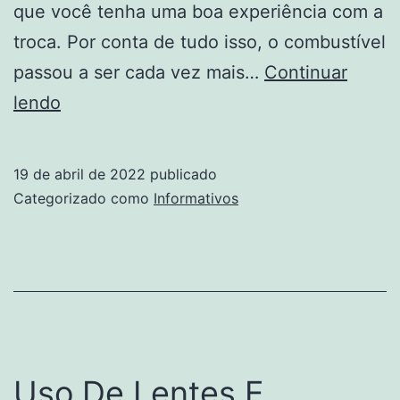
que você tenha uma boa experiência com a
troca. Por conta de tudo isso, o combustível
passou a ser cada vez mais…
Continuar
Se
lendo
Eu
For
19 de abril de 2022
publicado
Trocar
Categorizado como
Informativos
De
Carro,
Preciso
Fazer
Um
Novo
Uso De Lentes E