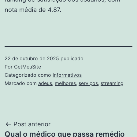
nota média de 4.87.
22 de outubro de 2025
publicado
Por
GetMeuSite
Categorizado como
Informativos
Marcado com
adeus
,
melhores
,
serviços
,
streaming
Navegação
Post anterior
Qual o médico que passa remédio