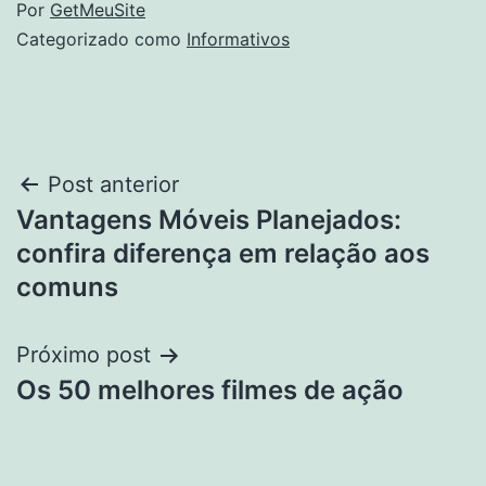
Por
GetMeuSite
Categorizado como
Informativos
Navegação
Post anterior
Vantagens Móveis Planejados:
de
confira diferença em relação aos
Post
comuns
Próximo post
Os 50 melhores filmes de ação