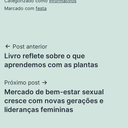
Categorizado como
Informativos
Marcado com
festa
Navegação
Post anterior
Livro reflete sobre o que
de
aprendemos com as plantas
Post
Próximo post
Mercado de bem-estar sexual
cresce com novas gerações e
lideranças femininas