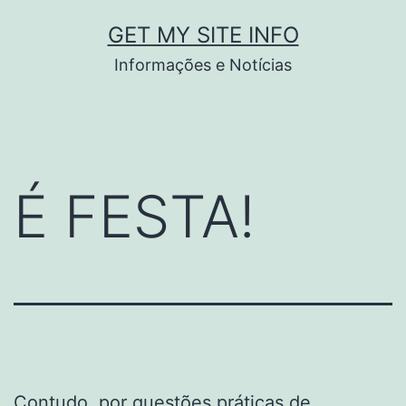
Pular
GET MY SITE INFO
para
Informações e Notícias
o
conteúdo
É FESTA!
Contudo, por questões práticas de