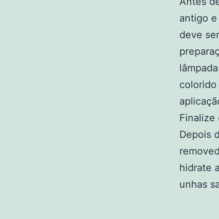
Antes de
antigo e
deve ser
preparaç
lâmpada 
colorid
aplicaçã
Finalize
Depois d
removedo
hidrate 
unhas sa