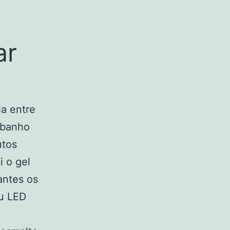
ar
a entre
 banho
utos
i o gel
antes os
ou LED