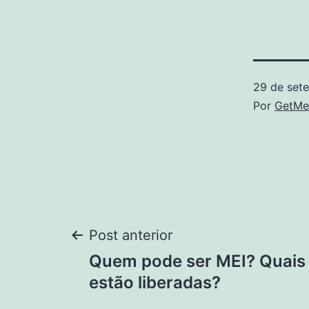
29 de set
Por
GetMe
Navegação
Post anterior
Quem pode ser MEI? Quais 
de
estão liberadas?