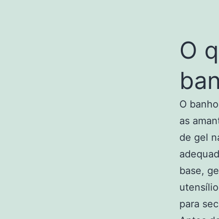
O q
ban
O banho
as amant
de gel n
adequado
base, ge
utensíli
para se