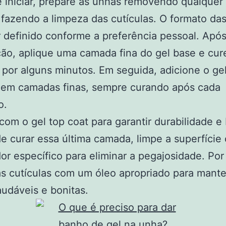
 iniciar, prepare as unhas removendo qualquer
 fazendo a limpeza das cutículas. O formato da
 definido conforme a preferência pessoal. Apó
ão, aplique uma camada fina do gel base e cur
por alguns minutos. Em seguida, adicione o ge
o em camadas finas, sempre curando após cada
o.
 com o gel top coat para garantir durabilidade e 
e curar essa última camada, limpe a superfíci
r específico para eliminar a pegajosidade. Por 
as cutículas com um óleo apropriado para mante
udáveis e bonitas.