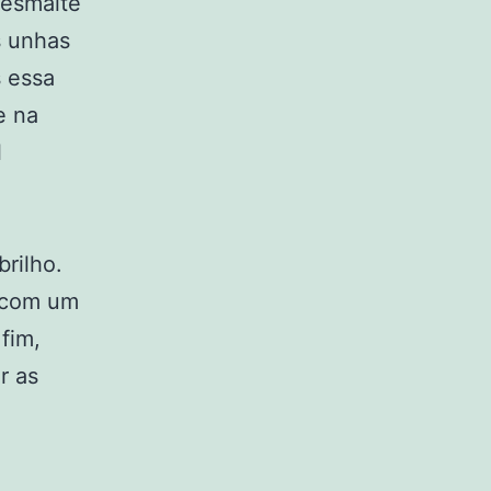
 esmalte
s unhas
s essa
e na
l
brilho.
e com um
fim,
r as