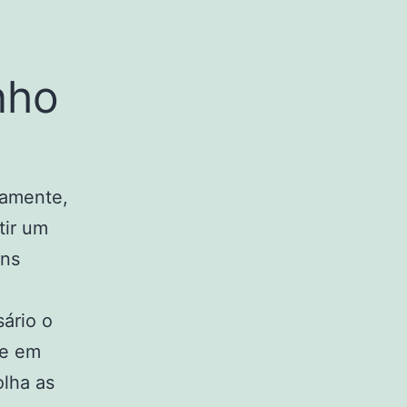
nho
ramente,
tir um
ens
sário o
se em
olha as