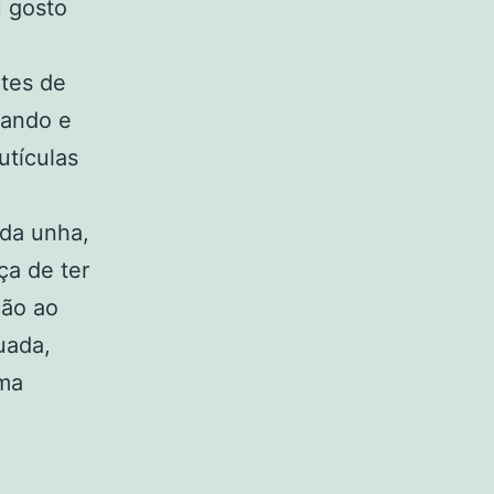
u gosto
ntes de
pando e
utículas
 da unha,
ça de ter
ção ao
uada,
rma