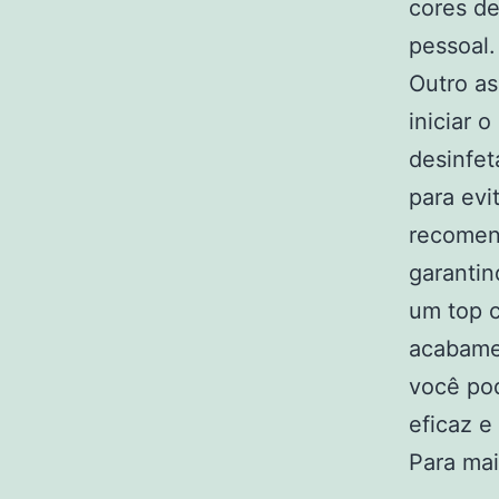
cores de
pessoal.
Outro as
iniciar 
desinfet
para evi
recomend
garantin
um top c
acabame
você pod
eficaz e
Para ma