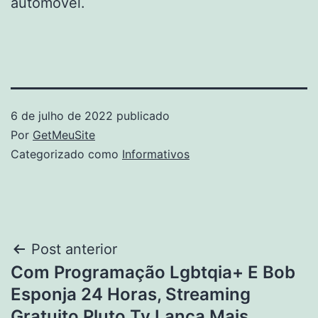
automóvel.
6 de julho de 2022
publicado
Por
GetMeuSite
Categorizado como
Informativos
Navegação
Post anterior
Com Programação Lgbtqia+ E Bob
de
Esponja 24 Horas, Streaming
Gratuito Pluto Tv Lança Mais